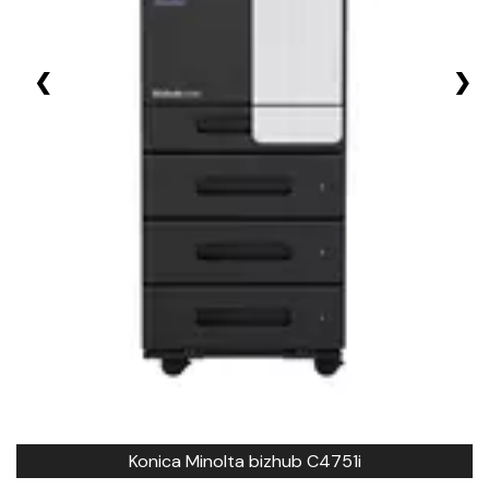
❮
❯
Konica Minolta bizhub C4751i