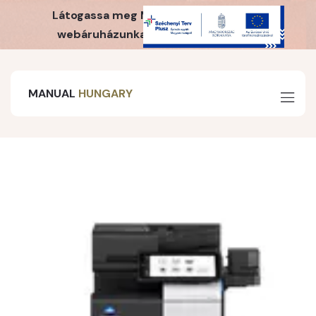
Látogassa meg MH Webshop irodaszer
webáruházunkat is! Kattintson ide!
MANUAL
HUNGARY