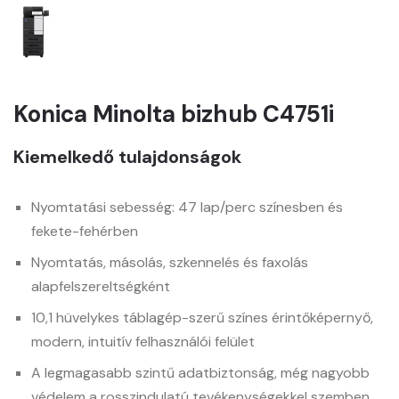
Konica Minolta bizhub C4751i
Kiemelkedő tulajdonságok
Nyomtatási sebesség: 47 lap/perc színesben és
fekete-fehérben
Nyomtatás, másolás, szkennelés és faxolás
alapfelszereltségként
10,1 hüvelykes táblagép-szerű színes érintőképernyő,
modern, intuitív felhasználói felület
A legmagasabb szintű adatbiztonság, még nagyobb
védelem a rosszindulatú tevékenységekkel szemben