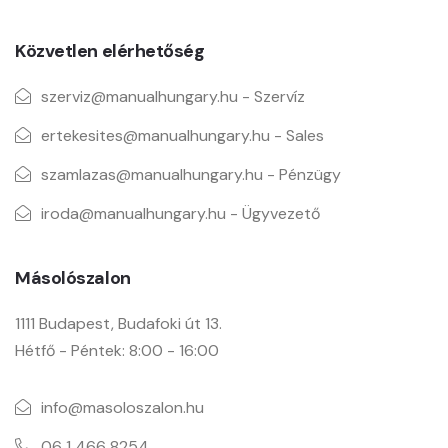
Közvetlen elérhetőség
szerviz@manualhungary.hu - Szervíz
ertekesites@manualhungary.hu - Sales
szamlazas@manualhungary.hu - Pénzügy
iroda@manualhungary.hu - Ügyvezető
Másolószalon
1111 Budapest, Budafoki út 13.
Hétfő - Péntek: 8:00 - 16:00
info@masoloszalon.hu
06 1 466 8254