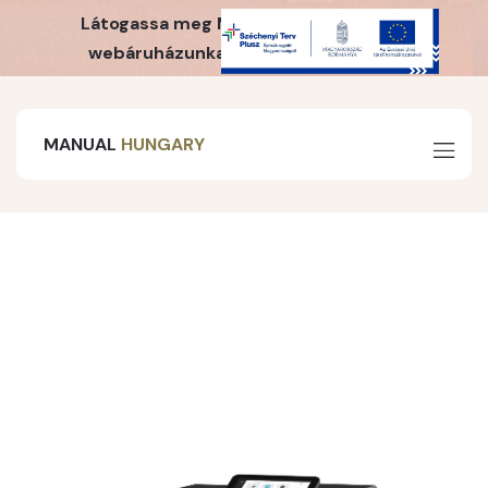
Látogassa meg MH Webshop irodaszer
webáruházunkat is! Kattintson ide!
MANUAL
HUNGARY