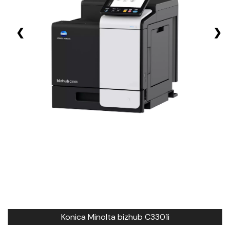
❮
❯
Konica Minolta bizhub C3301i