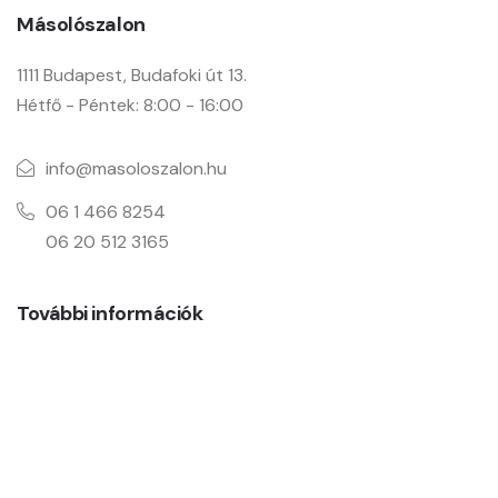
Másolószalon
1111 Budapest, Budafoki út 13.
Hétfő - Péntek: 8:00 - 16:00
info@masoloszalon.hu
06 1 466 8254
06 20 512 3165
További információk
Adatkezelési tájékoztató
Pályázat
Rólunk