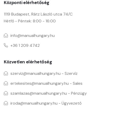
Központi elérhetőség
1119 Budapest, Rátz László utca 74/C
Hétfő - Péntek: 8:00 - 16:00
info@manualhungary.hu
+36 1 209 4742
Közvetlen elérhetőség
szerviz@manualhungary.hu - Szervíz
ertekesites@manualhungary.hu - Sales
szamlazas@manualhungary.hu - Pénzügy
iroda@manualhungary.hu - Ügyvezető