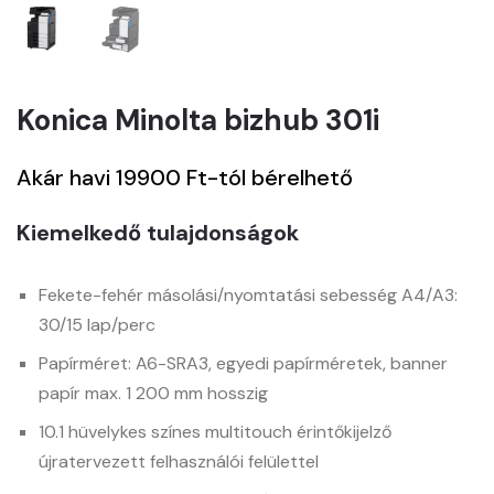
Konica Minolta bizhub 301i
Akár havi 19900 Ft-tól bérelhető
Kiemelkedő tulajdonságok
Fekete-fehér másolási/nyomtatási sebesség A4/A3:
30/15 lap/perc
Papírméret: A6-SRA3, egyedi papírméretek, banner
papír max. 1 200 mm hosszig
10.1 hüvelykes színes multitouch érintőkijelző
újratervezett felhasználói felülettel