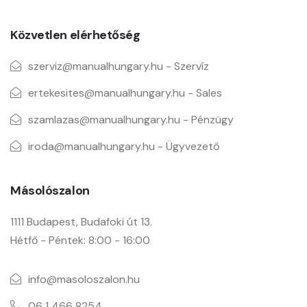
Közvetlen elérhetőség
szerviz@manualhungary.hu - Szervíz
ertekesites@manualhungary.hu - Sales
szamlazas@manualhungary.hu - Pénzügy
iroda@manualhungary.hu - Ügyvezető
Másolószalon
1111 Budapest, Budafoki út 13.
Hétfő - Péntek: 8:00 - 16:00
info@masoloszalon.hu
06 1 466 8254