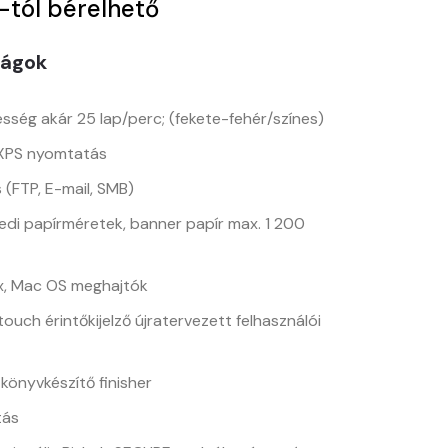
-tól bérelhető
ságok
ség akár 25 lap/perc; (fekete-fehér/színes)
, XPS nyomtatás
 (FTP, E-mail, SMB)
edi papírméretek, banner papír max. 1 200
nux, Mac OS meghajtók
touch érintőkijelző újratervezett felhasználói
könyvkészítő finisher
tás