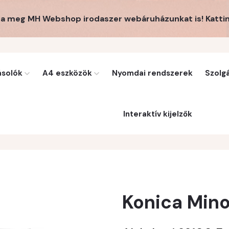
a meg MH Webshop irodaszer webáruházunkat is! Kattin
solók
A4 eszközök
Nyomdai rendszerek
Szolg
Interaktív kijelzők
Konica Mino