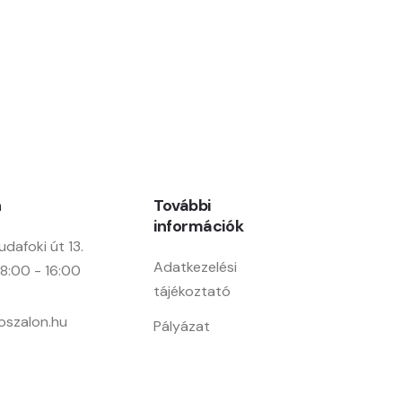
Manual Hungary Kft.
n
További
információk
udafoki út 13.
Adatkezelési
 8:00 - 16:00
tájékoztató
oszalon.hu
Pályázat
254
Rólunk
165