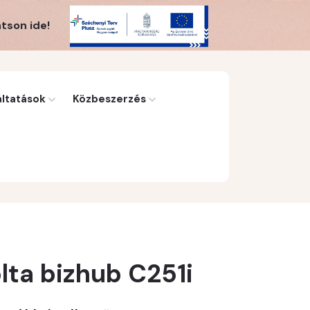
tson ide!
áltatások
Közbeszerzés
lta bizhub C251i