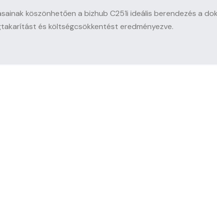
ásainak köszönhetően a bizhub C251i ideális berendezés a do
gtakarítást és költségcsökkentést eredményezve.