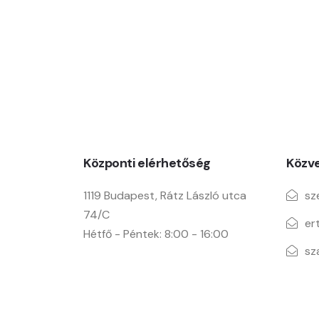
Központi elérhetőség
Közve
1119 Budapest, Rátz László utca
sz
74/C
er
Hétfő - Péntek: 8:00 - 16:00
sz
info@manualhungary.hu
ir
+36 1 209 4742