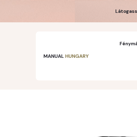
Látogass
Fénymá
MANUAL
HUNGARY