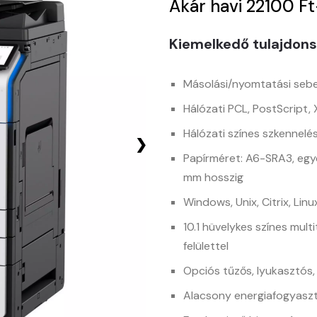
Akár havi 22100 Ft
Kiemelkedő tulajdon
Másolási/nyomtatási sebes
Hálózati PCL, PostScript
Hálózati színes szkennelés
❯
Papírméret: A6-SRA3, egy
mm hosszig
Windows, Unix, Citrix, Li
10.1 hüvelykes színes multi
felülettel
Opciós tűzős, lyukasztós, 
Alacsony energiafogyasz