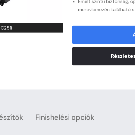
Emelt szintű biztonság, o
merevlemezén található s
 C251i
Részletes
észítők
Finishelési opciók