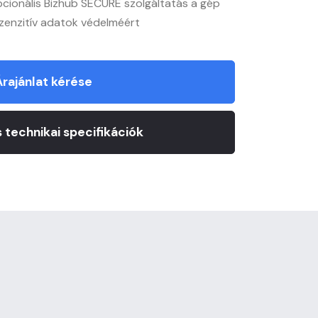
pcionális Bizhub SECURE szolgáltatás a gép
zenzitív adatok védelméért
Árajánlat kérése
 technikai specifikációk