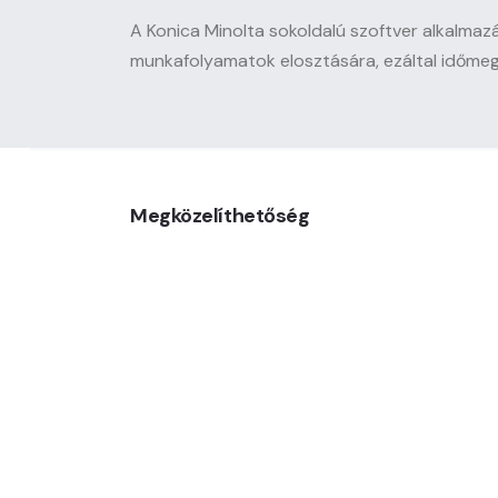
A Konica Minolta sokoldalú szoftver alkalmaz
munkafolyamatok elosztására, ezáltal időme
Megközelíthetőség