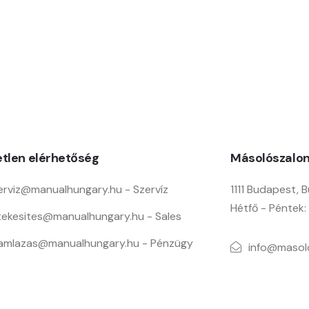
tlen elérhetőség
Másolószalo
erviz@manualhungary.hu - Szervíz
1111 Budapest, B
Hétfő - Péntek:
tekesites@manualhungary.hu - Sales
amlazas@manualhungary.hu - Pénzügy
info@masol
oda@manualhungary.hu - Ügyvezető
06 1 466 8
06 20 512 3