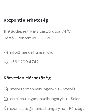
Manual Hungary Kft.
Központi elérhetőség
1119 Budapest, Rátz László utca 74/C
Hétfő - Péntek: 8:00 - 16:00
info@manualhungary.hu
+36 1 209 4742
Közvetlen elérhetőség
szerviz@manualhungary.hu - Szervíz
ertekesites@manualhungary.hu - Sales
szamlazas@manualhungary.hu - Pénzügy