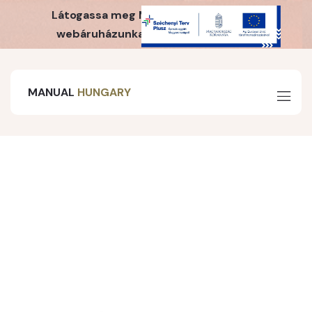
Látogassa meg MH Webshop irodaszer
webáruházunkat is! Kattintson ide!
MANUAL
HUNGARY