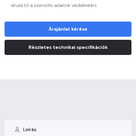
vírusirtó a szenzitív adatok védelméért
Árajánlat kérése
Részletes technikai specifikációk
Leírás