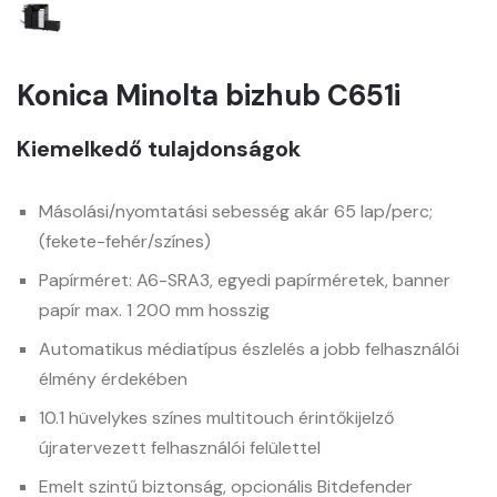
Konica Minolta bizhub C651i
Kiemelkedő tulajdonságok
Másolási/nyomtatási sebesség akár 65 lap/perc;
(fekete-fehér/színes)
Papírméret: A6-SRA3, egyedi papírméretek, banner
papír max. 1 200 mm hosszig
Automatikus médiatípus észlelés a jobb felhasználói
élmény érdekében
10.1 hüvelykes színes multitouch érintőkijelző
újratervezett felhasználói felülettel
Emelt szintű biztonság, opcionális Bitdefender