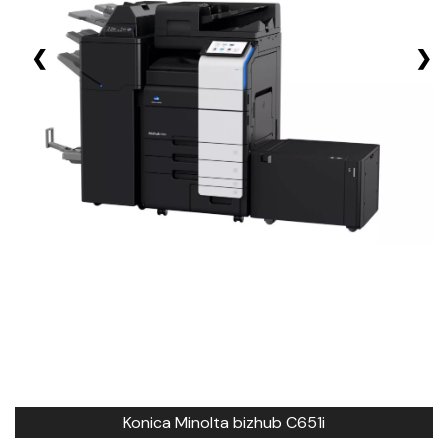
❮
❯
Konica Minolta bizhub C651i