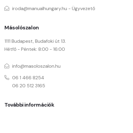
iroda@manualhungary.hu - Ügyvezető
Másolószalon
1111 Budapest, Budafoki út 13.
Hétfő - Péntek: 8:00 - 16:00
info@masoloszalon.hu
06 1 466 8254
06 20 512 3165
További információk
Adatkezelési tájékoztató
Pályázat