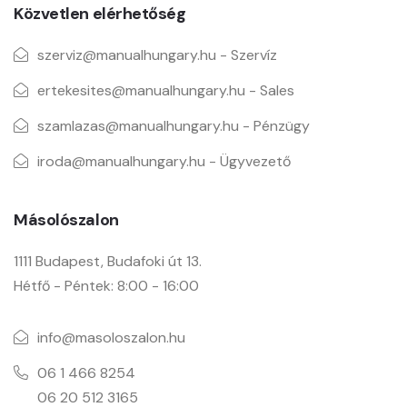
Közvetlen elérhetőség
szerviz@manualhungary.hu - Szervíz
ertekesites@manualhungary.hu - Sales
szamlazas@manualhungary.hu - Pénzügy
iroda@manualhungary.hu - Ügyvezető
Másolószalon
1111 Budapest, Budafoki út 13.
Hétfő - Péntek: 8:00 - 16:00
info@masoloszalon.hu
06 1 466 8254
06 20 512 3165