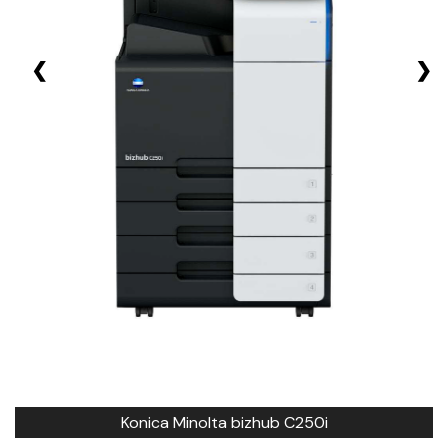
❮
❯
Konica Minolta bizhub C250i