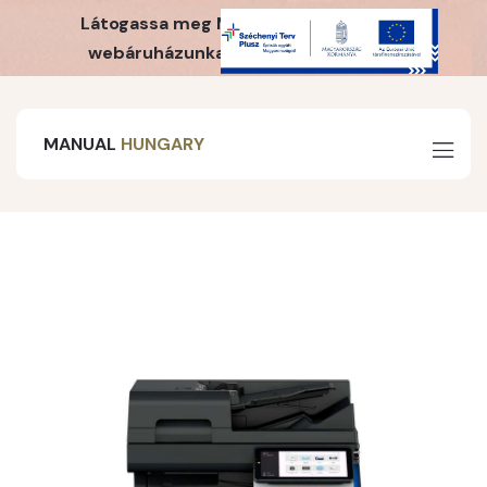
Látogassa meg MH Webshop irodaszer
webáruházunkat is! Kattintson ide!
MANUAL
HUNGARY